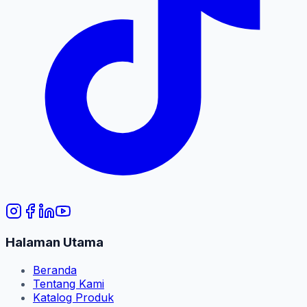
Halaman Utama
Beranda
Tentang Kami
Katalog Produk