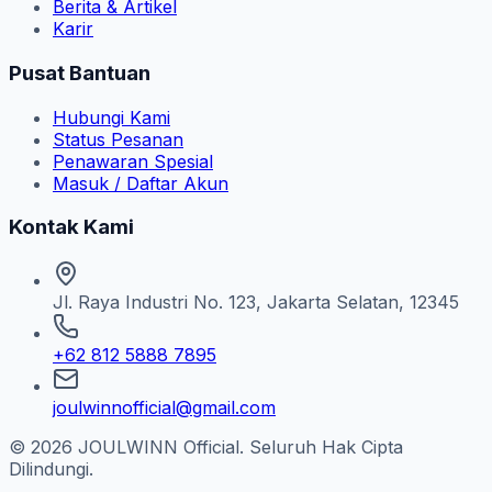
Berita & Artikel
Karir
Pusat Bantuan
Hubungi Kami
Status Pesanan
Penawaran Spesial
Masuk / Daftar Akun
Kontak Kami
Jl. Raya Industri No. 123, Jakarta Selatan, 12345
+62 812 5888 7895
joulwinnofficial@gmail.com
© 2026 JOULWINN Official. Seluruh Hak Cipta
Dilindungi.